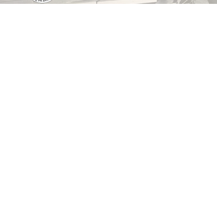
"SAN YAO SU"
Verein für chinesische
Kampf- &
Bewegunskünste e.v.
Webshop für Vereinsbekleidung
Hier könnt ihr euch eure T-Shirts, Pullover, Jacken
oder Sonstiges ganz nach eurem Geschmack
bestellen. Es stehen viele verschiedene Designs
zur Verfügung, aus denen ihr auswählen könnt.
Da dieser Shop und das entsprechende Angebot