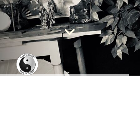
"SAN YAO SU"
Verein für chinesische
Kampf- &
Bewegunskünste e.v.