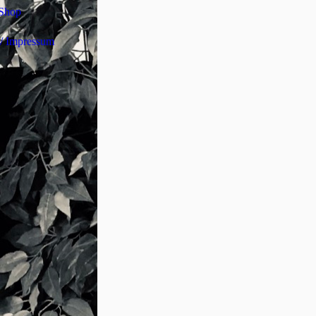
Bitte besucht diese Seite bald wieder.
Shop
Interesse!
/ Impressum
Kung Fu oder Wushu - Was machen wir 
Wird man von “normalen” Leuten, Freunde
was man denn für einen Sport macht, weich
allgemeine Antwort aus: “Kampfsport, chin
Eine genauere Antwort erscheint häufig wen
die Unterschiede in den asiatischen Kampf
Spricht man mit anderen Kampfsportlern, a
“Kung Fu, der und der Stil, …”.
Doch stimmt das überhaupt? Machen wir w
namens „Kung Fu“? Müsste es nicht eigen
Um das zu klären, müssen wir tief in die c
abtauchen und nachsehen, zum Einen, wie d
werden, zum Anderen, was sie bedeuten. U
Problem, welches man häufig hat, wenn ma
(Schrift-)Sprache auseinandersetzt. Es hand
die sich aus Piktogrammen, also teils abstr
bestimmte Worte, entwickelt hat. Das lässt 
Interpretationen, was es selbst chinesisch
macht, alte Texte zu übersetzen. Obwohl 