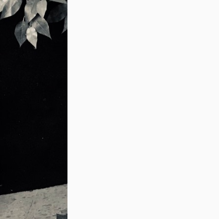
verändert haben.
Aber zurück zu unserem Anliegen. Um zu 
eigentlich machen, schauen wir und beide
Wushu, in ihrer einfachen Übersetzung und
Bedeutung, etwas genauer an.
Gibt man “Kung Fu” in einen Übersetzter e
Schriftzeichen 功夫 (Gong Fu). Lässt man 
übersetzen, lautet die Antwort: “Anstrengu
denn im Training heißt es immer: “… Kung
Betrachten wir uns aber die beiden Schrift
Das erste Zeichen 功 (Gong) bedeutet Arbeit
gut. das zweite Zeichen aber bedeutet nich
“schwierig” oder “anstrengend” usw. Nein
heißt “Mann” (oder “Ehemann”). ?!? Also w
Übersetzung für (Gong Fu) “arbeitender M
Mann verrichtet wird”. Da manche Begriff
nicht, oder nur schwer, bildlich darstellba
etwas umschreiben. Arbeit, die in der Reg
war, galt stets als anstrengen, daher ist d
(Gong Fu) durchaus mit der Assoziation für
gleichzusetzen.
Aber diese Interpretation entspricht nicht 
diesem Ausdruck gemeint ist. Im chinesis