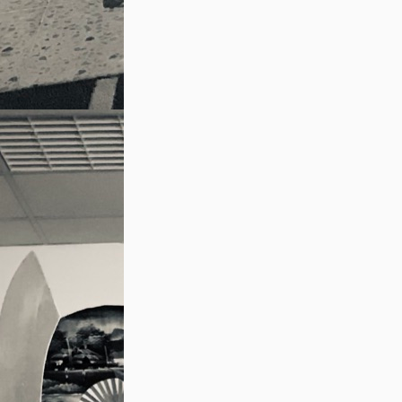
夫(Gong Fu) für Etwas (Fähigkeit), dass m
erreichen kann. Und das gilt für alle Berei
ausschließlich für die Kampfkünste. Ein V
genauso Gong Fu haben, wie ein Sushi-Meis
Kampfkünste. Es beschreibt also eher etwa
erreichen (ein Ziel) und nicht etwas, was 
erreichen!
Doch wie alles andere auch, so verändert s
Gebrauch. Häufig geschieht dies durch ung
Als die chinesischen Kampfkünste begannen
Welt (anfangs vor allem in Amerika, Filmin
eben auch zu einem solche Miss- oder Mang
dazu führte, das der Begriff Gong Fu (Kun
Synonym für die chinesischen Kampfkünste
sich diese Deutung heute immer mehr durc
meint man in der Regel den Sport.
Kommen wir zum zweiten Begriff, Wushu. 
Unterschiede zwischen Übersetzung und D
unterschiedliche Deutungsansätze gibt.
Doch zunächst: Was sagt der Übersetzer?
Die Schriftzeichen für Wushu sind 武术(ver
武術(traditionelle Schreibweise). Ob nun ver
die Schreibweise spielt für unsere Betracht