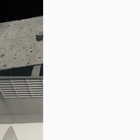
Man kann auch beides korrekt in einem Sa
„Wir trainieren Wushu, um Gong Fu zu err
Copyright
路萨沙 - Bodhisattva on a sandy road
Sascha - 09:23:40 @
Sprache
,
Philosophie
,
« Siegen - ohne zu kämpfen
Kommentar hinzufügen
Die Felder Name und Kommentar sind Pfl
Name (notwendig)
E-Mail Adresse (wird nicht veröffentlicht
Website (optional):
Kommentar: