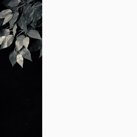
wenigstens).
Es gibt aber noch eine andere Deutung des
geht es hier wieder um dessen Partikel 止(Z
dieser auch in der Bedeutung „Fuß“. Dara
eine Bezeichnung für das bewaffnete Fußvo
Diese Deutung wird im japanischen Wor
Shi Dao - Weg des Kriegers) besonders deu
Kriegsgelehrte oder einfach Krieger, Do (道
chinesischen und japanischen sind die obe
deren Bedeutung tatsächlich die gleichen!)
Wie man sieht, kann eine recht einfache F
hervorrufen. Es ist sehr interessant, sich m
ihrer Deutung auseinanderzusetzen, aber m
nicht in irrwitzigen, esoterischen, vom Ko
verfangen.
Doch zur Ausgangsfrage - was machen wi
Beide Begriffe sind im heutigen Sprachgeb
chinesischen Kampfkünste zu benennen. O
„Traditionalisten“ bevorzugen, oder Wushu 
Geschmacksache.
Historisch korrekt ist die Bezeichnung Wu
japanischen Kampfkünste).