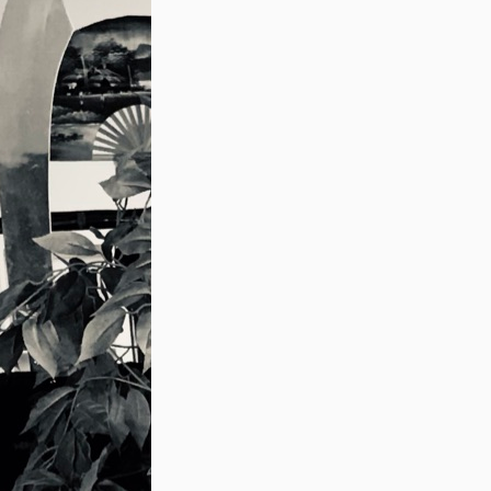
Neueste 5 Einträge
Die Philosophie hinter Kung Fu: Weisheit in
Qi im Kung-Fu: Ein praktischer Blick auf eine
Kung Fu: Eine Säule der chinesischen Kultur
Der chinesische Löwentanz: Ein magischer T
der zeitlosen Kunst des Kung-Fu
Level Up für Schweinehunde - Die Pandemie
Suchen