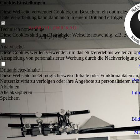
Cookie-Einstellungen
Diese Webseite verwendet Cookies, um Besuchern ein optimales Nutzerer
Datenverarbeitung kann dann auch in einem Drittland erfolgen. Weiter
KUNG FU ZWICKAU
Technisch notwendige
Diese Cookies sind zum Betrieb der Webseite notwendig, z.B. zum Sch
南北少林拳派
Analytische
Diese Cookies werden verwendet, um das Nutzererlebnis weiter zu optim
Ausspielung von personalisierter Werbung durch die Nachverfolgung de
Drittanbieter-Inhalte
Diese Webseite bietet möglicherweise Inhalte oder Funktionalitäten an,
Das 
Nutzeraktivität zu verfolgen oder ihre Angebote zu personalisieren und
Ablehnen
Alle akzeptieren
Info
Speichern
Bild
Mit