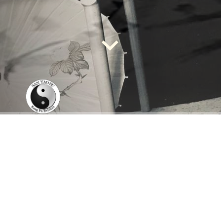
"SAN YAO SU"
Verein für chinesische
Kampf- &
Bewegunskünste e.v.